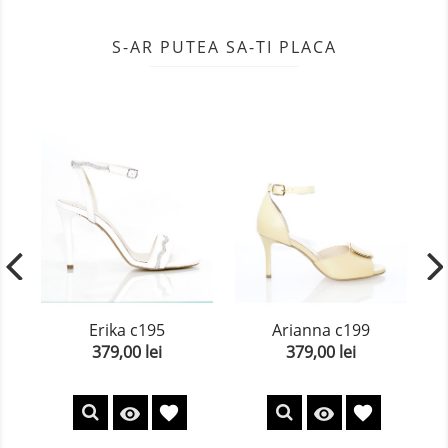
S-AR PUTEA SA-TI PLACA
Erika c195
Arianna c199
379,00 lei
379,00 lei
Pret
Pret
favorite
favorite

