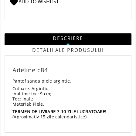
favorite
ADD TO WISHLIST
DESCRIERE
DETALII ALE PRODUSULUI
Adeline c84
Pantof sanda piele argintie.
Culoare: Argintiu;
Inaltime toc: 9 cm;
Toc: Inalt;
Material: Piele.
TERMEN DE LIVRARE 7-10 ZILE LUCRATOARE!
(Aproximativ 15 zile calendaristice)