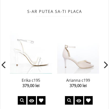
S-AR PUTEA SA-TI PLACA
Erika c195
Arianna c199
379,00 lei
379,00 lei
Pret
Pret
favorite
favorite

