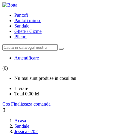
Pantofi
Pantofi mirese
Sandale
Ghete / Cizme
Plicuri
Autentificare
(0)
Nu mai sunt produse in cosul tau
Livrare
Total
0,00 lei
Cos
Finalizeaza comanda

Acasa
Sandale
Jessica c202