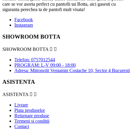
care se vor asorta perfect cu pantofii tai Botta, aici gasesti cu
siguranta perechea ta de pantofi mult visata!
Facebook
Instagram
SHOWROOM BOTTA
SHOWROOM BOTTA


Telefon: 0757012544
PROGRAM: L-V 09:00 - 18:00
Adresa: Mitropolit Veniamin Costache 10, Sector 4 Bucuresti
ASISTENTA
ASISTENTA


Livrare
Plata produselor
Returnare produse
Termeni si conditii
Contact