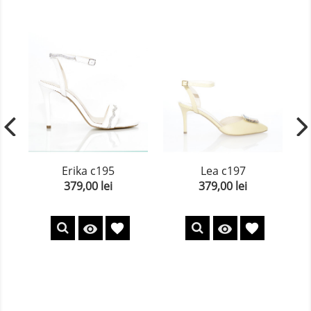
Erika c195
Lea c197
379,00 lei
379,00 lei
Pret
Pret
favorite
favorite

