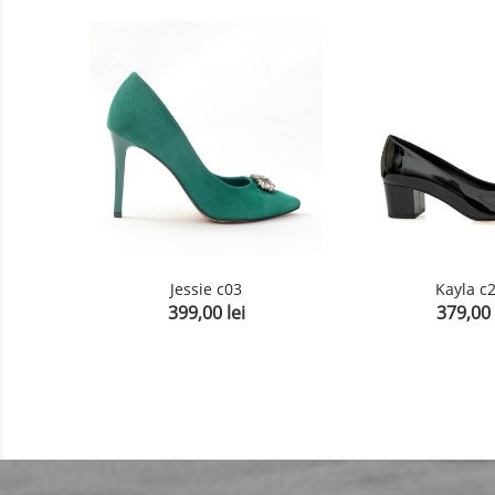
Jessie c03
Kayla c
399,00 lei
379,00 
Pret
Pret