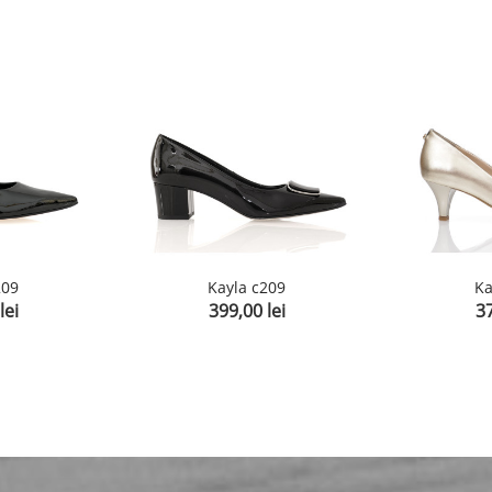
209
Kayla c209
Ka
lei
399,00 lei
37
Pret
Pr