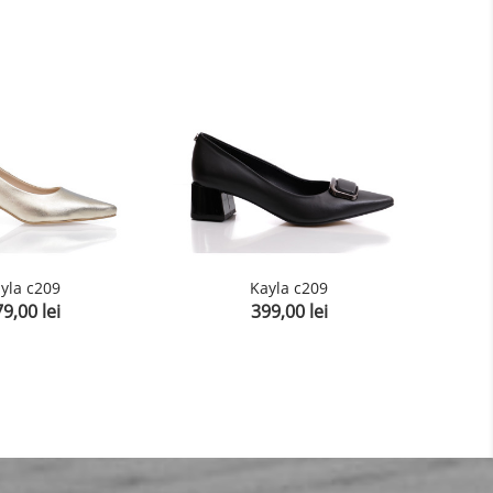
yla c209
Kayla c209
9,00 lei
399,00 lei
et
Pret