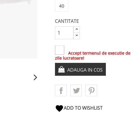
40
CANTITATE
Accept termenul de executie de
zile lucratoare!
ADAUGA IN COS
favorite
ADD TO WISHLIST