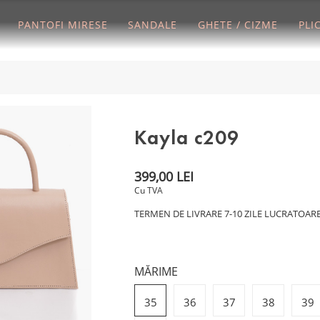
PANTOFI MIRESE
SANDALE
GHETE / CIZME
PLI
Kayla c209
399,00 LEI
Cu TVA
TERMEN DE LIVRARE 7-10 ZILE LUCRATOAR
MĂRIME
35
36
37
38
39