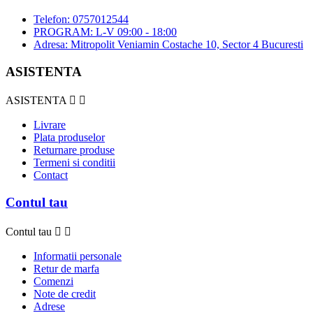
Telefon: 0757012544
PROGRAM: L-V 09:00 - 18:00
Adresa: Mitropolit Veniamin Costache 10, Sector 4 Bucuresti
ASISTENTA
ASISTENTA


Livrare
Plata produselor
Returnare produse
Termeni si conditii
Contact
Contul tau
Contul tau


Informatii personale
Retur de marfa
Comenzi
Note de credit
Adrese