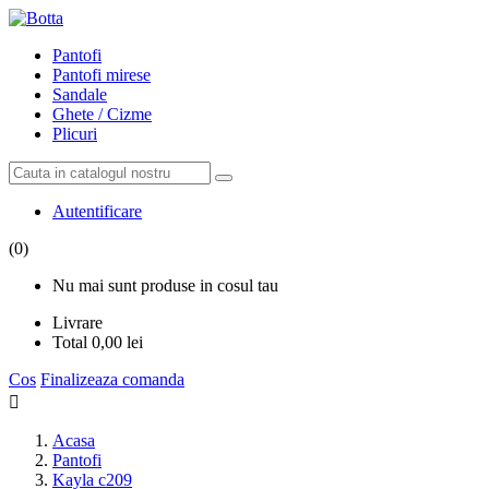
Pantofi
Pantofi mirese
Sandale
Ghete / Cizme
Plicuri
Autentificare
(0)
Nu mai sunt produse in cosul tau
Livrare
Total
0,00 lei
Cos
Finalizeaza comanda

Acasa
Pantofi
Kayla c209