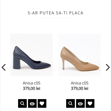
S-AR PUTEA SA-TI PLACA
Anisa c05
Anisa c05
379,00 lei
379,00 lei
Pret
Pret
favorite
favorite

