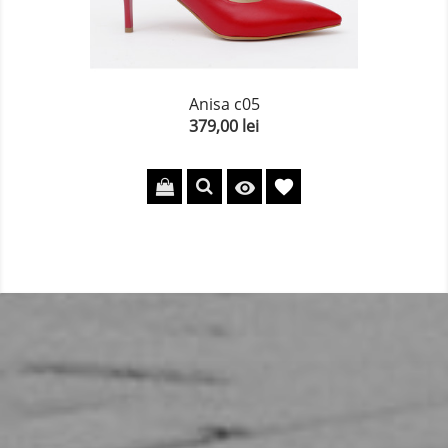
Anisa c05
379,00 lei
Pret
favorite
