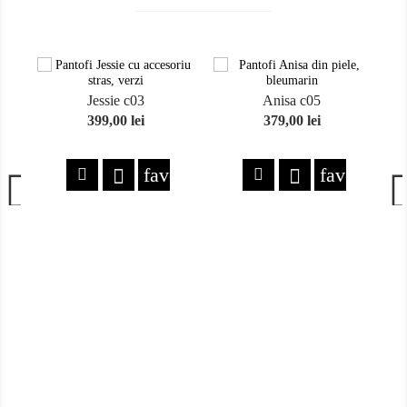
Jessie c03
Anisa c05
Pret
399,00 lei
Pret
379,00 lei
favorite
favorite

