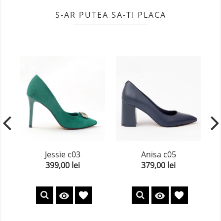
S-AR PUTEA SA-TI PLACA
Jessie c03
Anisa c05
399,00 lei
379,00 lei
Pret
Pret
favorite
favorite

