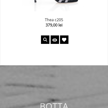
Thea c205
379,00 lei
Pret
favorite

BOTTA