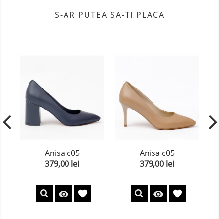
S-AR PUTEA SA-TI PLACA
Anisa c05
Anisa c05
379,00 lei
379,00 lei
Pret
Pret
favorite
favorite

