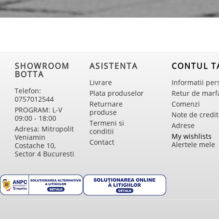
SHOWROOM
ASISTENTA
CONTUL T
BOTTA
Livrare
Informatii per
Telefon:
Plata produselor
Retur de marf
0757012544
Returnare
Comenzi
PROGRAM: L-V
produse
Note de credit
09:00 - 18:00
Termeni si
Adrese
Adresa: Mitropolit
conditii
My wishlists
Veniamin
Contact
Alertele mele
Costache 10,
Sector 4 Bucuresti