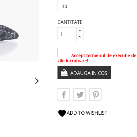
40
CANTITATE
Accept termenul de executie de
zile lucratoare!
ADAUGA IN COS
favorite
ADD TO WISHLIST