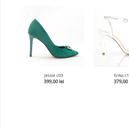
Jessie c03
Erika c
399,00 lei
379,00 
Pret
Pret