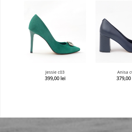
Jessie c03
Anisa c
399,00 lei
379,00 
Pret
Pret