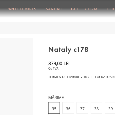
PANTOFI MIRESE
SANDALE
GHETE / CIZME
PLI
Nataly c178
379,00 LEI
Cu TVA
TERMEN DE LIVRARE 7-10 ZILE LUCRATOAR
MĂRIME
35
36
37
38
39