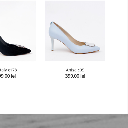
taly c178
Anisa c05
9,00 lei
399,00 lei
et
Pret