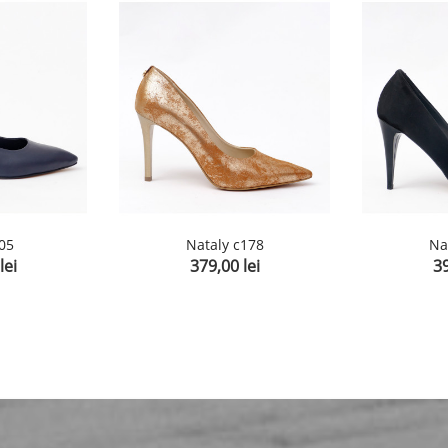
05
Nataly c178
Na
lei
379,00 lei
39
Pret
Pr