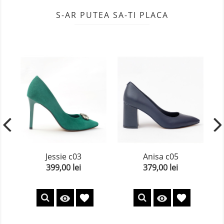
S-AR PUTEA SA-TI PLACA
Jessie c03
Anisa c05
399,00 lei
379,00 lei
Pret
Pret
favorite
favorite

