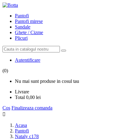
Pantofi
Pantofi mirese
Sandale
Ghete / Cizme
Plicuri
Autentificare
(0)
Nu mai sunt produse in cosul tau
Livrare
Total
0,00 lei
Cos
Finalizeaza comanda

Acasa
Pantofi
Nataly c178