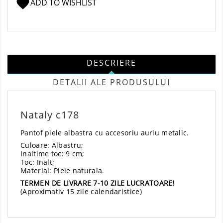
favorite
ADD TO WISHLIST
DESCRIERE
DETALII ALE PRODUSULUI
Nataly c178
Pantof piele albastra cu accesoriu auriu metalic.
Culoare: Albastru;
Inaltime toc: 9 cm;
Toc: Inalt;
Material: Piele naturala.
TERMEN DE LIVRARE 7-10 ZILE LUCRATOARE!
(Aproximativ 15 zile calendaristice)