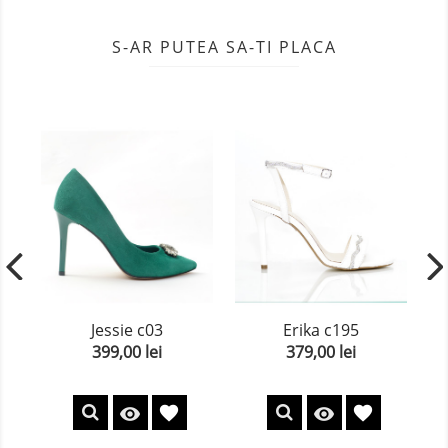
S-AR PUTEA SA-TI PLACA
Jessie c03
Erika c195
399,00 lei
379,00 lei
Pret
Pret
favorite
favorite

