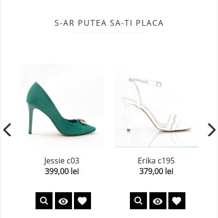
S-AR PUTEA SA-TI PLACA
Jessie c03
Erika c195
399,00 lei
379,00 lei
Pret
Pret
favorite
favorite

