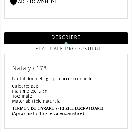
favorite
ADD TO WISHLIST
DESCRIERE
DETALII ALE PRODUSULUI
Nataly c178
Pantof din piele grej cu accesoriu piele.
Culoare: Bej;
Inaltime toc: 9 cm;
Toc: Inalt;
Material: Piele naturala.
TERMEN DE LIVRARE 7-10 ZILE LUCRATOARE!
(Aproximativ 15 zile calendaristice)