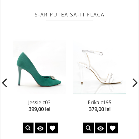
S-AR PUTEA SA-TI PLACA
Jessie c03
Erika c195
399,00 lei
379,00 lei
Pret
Pret
favorite
favorite

