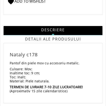
favorite
ADD TO WISHLIST
DESCRIERE
DETALII ALE PRODUSULUI
Nataly c178
Pantof din piele mov cu accesoriu metalic.
Culoare: Mov;
Inaltime toc: 9 cm;
Toc: Inalt;
Material: Piele naturala.
TERMEN DE LIVRARE 7-10 ZILE LUCRATOARE!
(Aproximativ 15 zile calendaristice)